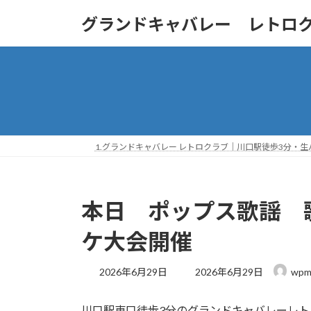
コ
ナ
グランドキャバレー レトロ
ン
ビ
テ
ゲ
ン
ー
ツ
シ
へ
ョ
ス
ン
キ
に
ッ
移
1.グランドキャバレー レトロクラブ｜川口駅徒歩3分・
プ
動
本日 ポップス歌謡 
ケ大会開催
最
2026年6月29日
2026年6月29日
wpm
終
更
川口駅東口徒歩3分のグランドキャバレーレ
新