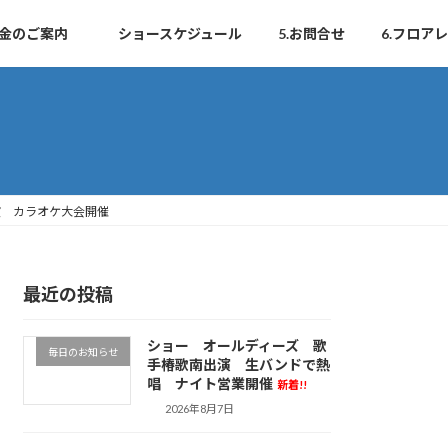
.料金のご案内
ショースケジュール
5.お問合せ
6.フロア
演 カラオケ大会開催
最近の投稿
ショー オールディーズ 歌
毎日のお知らせ
手椿歌南出演 生バンドで熱
唱 ナイト営業開催
新着!!
2026年8月7日