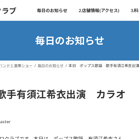
クラブ
毎日のお知らせ
2.店舗情報(アクセス)
3
毎日のお知らせ
生バンドと豪華ショー
毎日のお知らせ
本日 ポップス歌謡 歌手有須江希衣出
歌手有須江希衣出演 カラオ
aster
トロクラブです。本日は、ポップス歌謡、有須江希衣さん