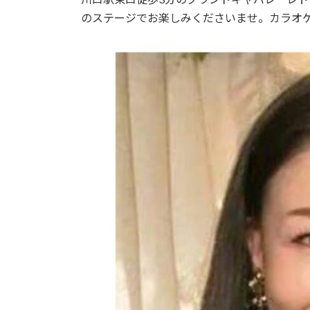
日
のステージでお楽しみくださいませ。カラオ
時
: