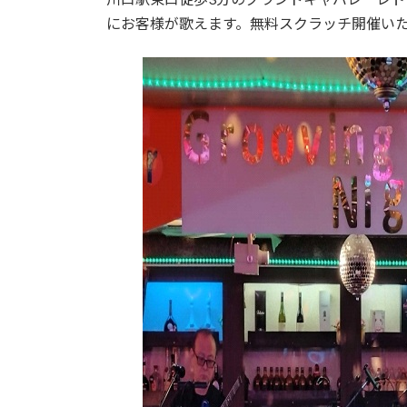
日
にお客様が歌えます。無料スクラッチ開催い
時
: