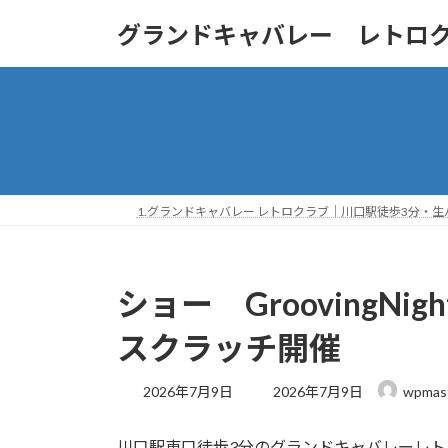
コ
ナ
グランドキャバレー レトロ
ン
ビ
テ
ゲ
ン
ー
ツ
シ
へ
ョ
ス
ン
キ
に
ッ
移
1.グランドキャバレー レトロクラブ｜川口駅徒歩3分・
プ
動
ショー GroovingN
スクラッチ開催
最
2026年7月9日
2026年7月9日
wpmas
終
更
川口駅東口徒歩3分のグランドキャバレーレトロク
新