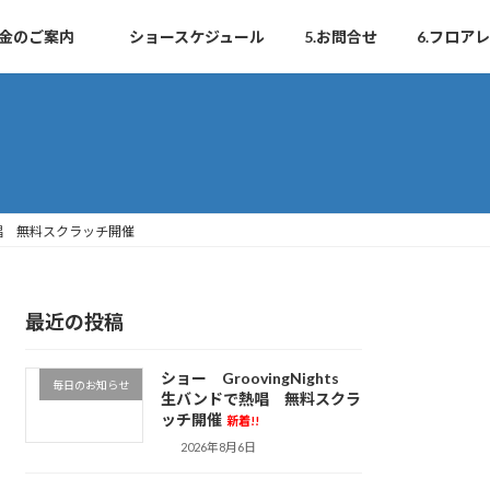
.料金のご案内
ショースケジュール
5.お問合せ
6.フロア
で熱唱 無料スクラッチ開催
最近の投稿
ショー GroovingNights
毎日のお知らせ
生バンドで熱唱 無料スクラ
ッチ開催
新着!!
2026年8月6日